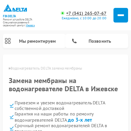
+7 (341) 265-07-67
FIX-DELTA
Ежедневно, с 10:00 до 20:00
Ремонт устройств DELTA
Специализированный
cервисный центр г.
Ижевск
Мы ремонтируем
Позвонить
евске
Водонагреватель DELTA замена мембраны
Замена мембраны на
Ремонт инвалидных колясок DELTA
водонагревателе DELTA в Ижевске
Привезем и увезем водонагреватель DELTA
собственной доставкой
Гарантия на наши работы по ремонту
до 3-х лет
водонагревателей DELTA
Срочный ремонт водонагревателей DELTA в