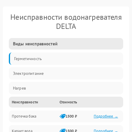
Неисправности водонагревателя
DELTA
Виды неисправностей
Герметичность
Электропитание
Нагрев
Неисправности
Стоимость
Датчики
Протечка бака
1500 ₽
Подробнее →
Механика
Капает вода
1500 ₽
Подробнее →