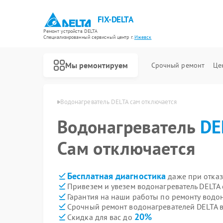
FIX-DELTA
Ремонт устройств DELTA
Специализированный cервисный центр г.
Ижевск
Мы ремонтируем
Срочный ремонт
Це
ей DELTA в Ижевске
Водонагреватель DELTA сам отключается
Водонагреватель
DE
Ремонт инвалидных колясок DELTA
Сам отключается
Бесплатная диагностика
даже при отказ
Привезем и увезем водонагреватель DELTA
Гарантия на наши работы по ремонту водо
Срочный ремонт водонагревателей DELTA в
20%
Скидка для вас до