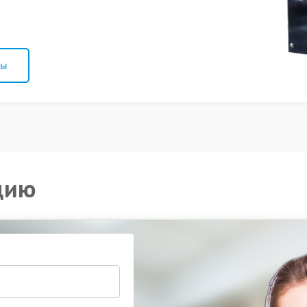
ны
цию