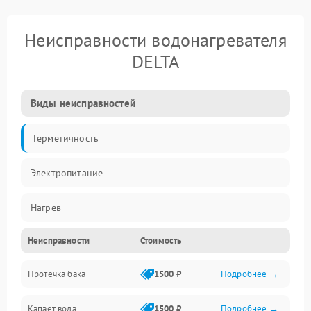
Неисправности водонагревателя
DELTA
Виды неисправностей
Герметичность
Электропитание
Нагрев
Неисправности
Стоимость
Датчики
Протечка бака
1500 ₽
Подробнее →
Механика
Капает вода
1500 ₽
Подробнее →