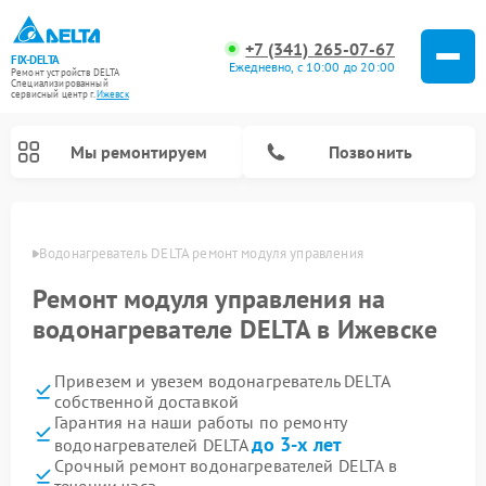
+7 (341) 265-07-67
FIX-DELTA
Ежедневно, с 10:00 до 20:00
Ремонт устройств DELTA
Специализированный
cервисный центр г.
Ижевск
Мы ремонтируем
Позвонить
евске
Водонагреватель DELTA ремонт модуля управления
Ремонт модуля управления на
Ремонт инвалидных колясок DELTA
водонагревателе DELTA в Ижевске
Привезем и увезем водонагреватель DELTA
собственной доставкой
Гарантия на наши работы по ремонту
до 3-х лет
водонагревателей DELTA
Срочный ремонт водонагревателей DELTA в