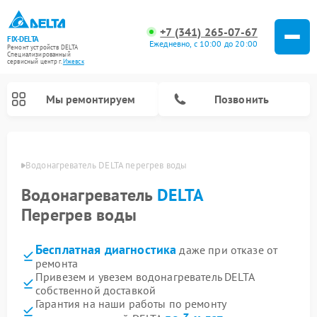
+7 (341) 265-07-67
FIX-DELTA
Ежедневно, с 10:00 до 20:00
Ремонт устройств DELTA
Специализированный
cервисный центр г.
Ижевск
Мы ремонтируем
Позвонить
евске
Водонагреватель DELTA перегрев воды
Водонагреватель
DELTA
Ремонт инвалидных колясок DELTA
Перегрев воды
Бесплатная диагностика
даже при отказе от
ремонта
Привезем и увезем водонагреватель DELTA
собственной доставкой
Гарантия на наши работы по ремонту