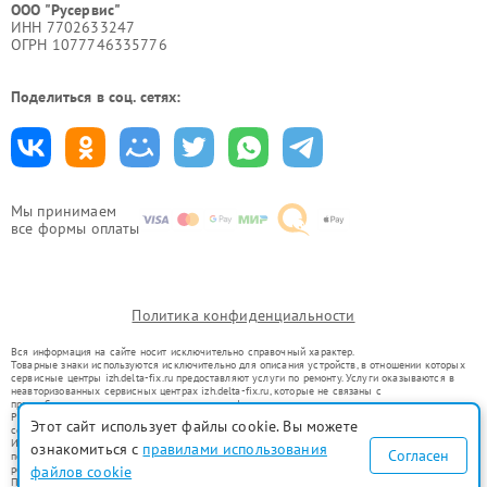
ООО "Русервис"
ИНН 7702633247
ОГРН 1077746335776
Поделиться в соц. сетях:
Мы принимаем
все формы оплаты
Политика конфиденциальности
Вся информация на сайте носит исключительно справочный характер.
Товарные знаки используются исключительно для описания устройств, в отношении которых
сервисные центры izh.delta-fix.ru предоставляют услуги по ремонту. Услуги оказываются в
неавторизованных сервисных центрах izh.delta-fix.ru, которые не связаны с
правообладателями товарных знаков или их официальными представителями.
Ремонт осуществляется для устройств, уже введенных в гражданский оборот в соответствии
Этот сайт использует файлы cookie. Вы можете
со статьей 1487 ГК РФ.
Использование товарных знаков не преследует цели индивидуализации услуг или введения
ознакомиться с
правилами использования
Согласен
потребителей в заблуждение, а служит для информирования о предоставляемых услугах по
ремонту техники указанных брендов.
файлов cookie
Представленная на сайте информация не является публичной офертой, определяемой