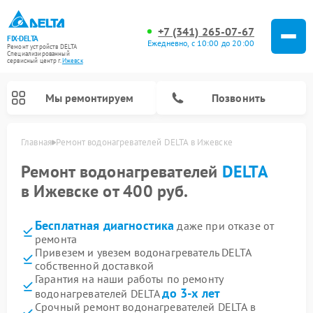
+7 (341) 265-07-67
FIX-DELTA
Ежедневно, с 10:00 до 20:00
Ремонт устройств DELTA
Специализированный
cервисный центр г.
Ижевск
Мы ремонтируем
Позвонить
Главная
Ремонт водонагревателей DELTA в Ижевске
Ремонт водонагревателей
DELTA
в Ижевске от 400 руб.
Ремонт инвалидных колясок DELTA
Бесплатная диагностика
даже при отказе от
ремонта
Привезем и увезем водонагреватель DELTA
собственной доставкой
Гарантия на наши работы по ремонту
до 3-х лет
водонагревателей DELTA
Срочный ремонт водонагревателей DELTA в