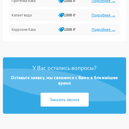
Протечка бака
1500 ₽
Подробнее →
Механика
Капает вода
1500 ₽
Подробнее →
Коррозия бака
1500 ₽
Подробнее →
У Вас остались вопросы?
Оставьте заявку, мы свяжемся с Вами в ближайшее
время
Заказать звонок