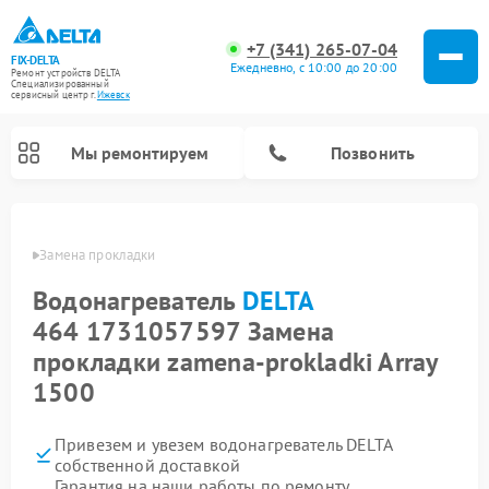
+7 (341) 265-07-04
FIX-DELTA
Ежедневно, с 10:00 до 20:00
Ремонт устройств DELTA
Специализированный
cервисный центр г.
Ижевск
Мы ремонтируем
Позвонить
DELTA
Замена прокладки
Водонагреватель
DELTA
Ремонт инвалидных колясок DELTA
464 1731057597 Замена
прокладки zamena-prokladki Array
1500
Привезем и увезем водонагреватель DELTA
собственной доставкой
Гарантия на наши работы по ремонту