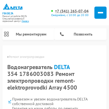
+7 (341) 265-07-04
FIX-DELTA
Ежедневно, с 10:00 до 20:00
Ремонт устройств DELTA
Специализированный
cервисный центр г.
Ижевск
Мы ремонтируем
Позвонить
DELTA
Ремонт электропроводки
Водонагреватель
DELTA
Ремонт инвалидных колясок DELTA
354 1786003083 Ремонт
электропроводки remont-
elektroprovodki Array 4500
Привезем и увезем водонагреватель DELTA
собственной доставкой
Гарантия на наши работы по ремонту