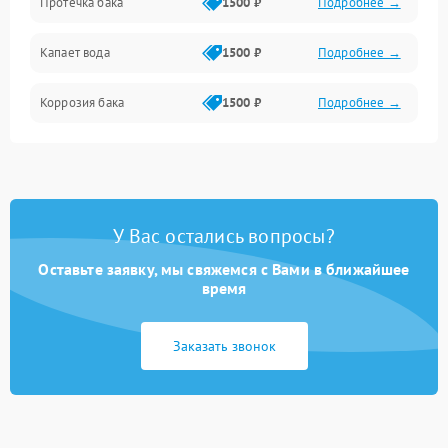
Протечка бака
1500 ₽
Подробнее →
Механика
Капает вода
1500 ₽
Подробнее →
Коррозия бака
1500 ₽
Подробнее →
У Вас остались вопросы?
Оставьте заявку, мы свяжемся с Вами в ближайшее
время
Заказать звонок