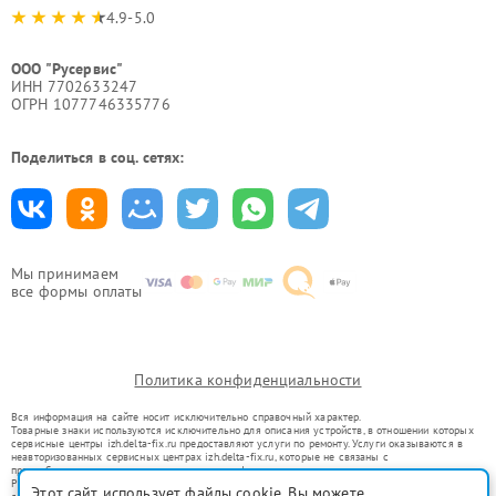
4.9-5.0
ООО "Русервис"
ИНН 7702633247
ОГРН 1077746335776
Поделиться в соц. сетях:
Мы принимаем
все формы оплаты
Политика конфиденциальности
Вся информация на сайте носит исключительно справочный характер.
Товарные знаки используются исключительно для описания устройств, в отношении которых
сервисные центры izh.delta-fix.ru предоставляют услуги по ремонту. Услуги оказываются в
неавторизованных сервисных центрах izh.delta-fix.ru, которые не связаны с
правообладателями товарных знаков или их официальными представителями.
Ремонт осуществляется для устройств, уже введенных в гражданский оборот в соответствии
Этот сайт использует файлы cookie. Вы можете