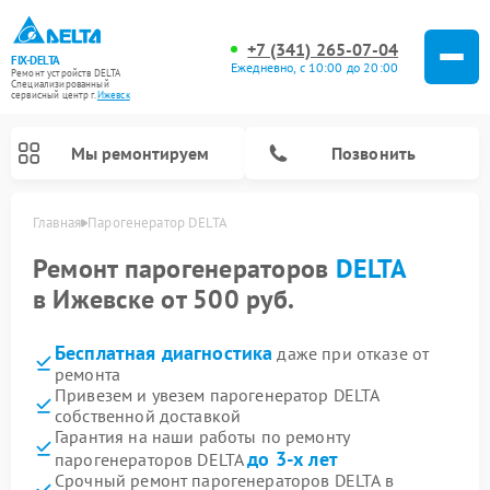
+7 (341) 265-07-04
FIX-DELTA
Ежедневно, с 10:00 до 20:00
Ремонт устройств DELTA
Специализированный
cервисный центр г.
Ижевск
Мы ремонтируем
Позвонить
Главная
Парогенератор DELTA
Ремонт парогенераторов
DELTA
в Ижевске от 500 руб.
Ремонт водонагревателей DELTA
Ремонт инвалидных колясок DELTA
Бесплатная диагностика
даже при отказе от
ремонта
Привезем и увезем парогенератор DELTA
собственной доставкой
Гарантия на наши работы по ремонту
до 3-х лет
парогенераторов DELTA
Срочный ремонт парогенераторов DELTA в