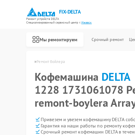
FIX-DELTA
Ремонт устройств DELTA
Специализированный cервисный центр г.
Ижевск
Мы ремонтируем
Срочный ремонт
Це
Кофемашина DELTA
Ремонт бойлера
Кофемашина
DELTA
Ремонт водонагревателей DELTA
Ремонт инвалидных колясок DELTA
1228 1731061078 Р
remont-boylera Arra
Привезем и увезем кофемашину DELTA соб
Гарантия на наши работы по ремонту коф
Срочный ремонт кофемашин DELTA в течен