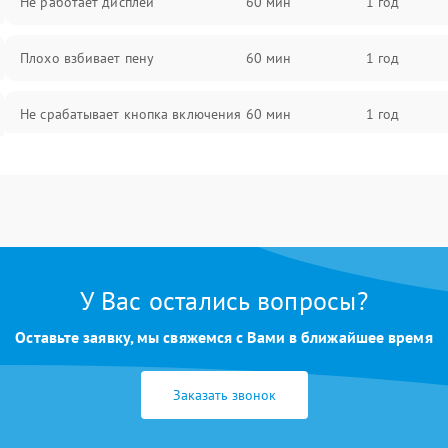
Не работает дисплей
60 мин
1 год
Плохо взбивает пену
60 мин
1 год
Не срабатывает кнопка включения
60 мин
1 год
Запах гари при работе
60 мин
1 год
Постоянные сбои в работе
60 мин
1 год
У Вас остались вопросы?
Оставьте заявку, мы свяжемся с Вами в ближайшее время
Заказать звонок