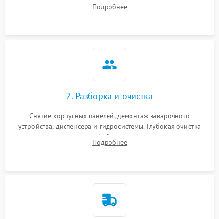
Оценка работы помпы, термоблока и кофемолки на слух.
Подробнее
Измерение температуры и давления воды для выявления
локализации поломки.
2. Разборка и очистка
Снятие корпусных панелей, демонтаж заварочного
устройства, диспенсера и гидросистемы. Глубокая очистка
внутренних узлов от кофейных масел, жмыха и накипи.
Подробнее
Промывка дренажных каналов и фильтров с использованием
специализированной химии.