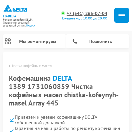
+7 (341) 265-07-04
FIX-DELTA
Ежедневно, с 10:00 до 20:00
Ремонт устройств DELTA
Специализированный
cервисный центр г.
Ижевск
Мы ремонтируем
Позвонить
DELTA
Чистка кофейных масел
Кофемашина
DELTA
1389 1731060859 Чистка
Ремонт водонагревателей DELTA
Ремонт инвалидных колясок DELTA
кофейных масел chistka-kofeynyh-
masel Array 445
Привезем и увезем кофемашину DELTA
собственной доставкой
Гарантия на наши работы по ремонту кофемашин