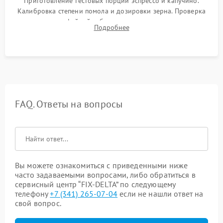
Приготовление тестовых порций эспрессо и капучино.
Калибровка степени помола и дозировки зерна. Проверка
плотности кофейной таблетки, температуры напитка и
Подробнее
качества молочной пены. Контроль отсутствия посторонних
шумов и протечек.
FAQ. Ответы на вопросы
Вы можете ознакомиться с приведенными ниже
часто задаваемыми вопросами, либо обратиться в
сервисный центр “FIX-DELTA” по следующему
телефону
+7 (341) 265-07-04
если не нашли ответ на
свой вопрос.