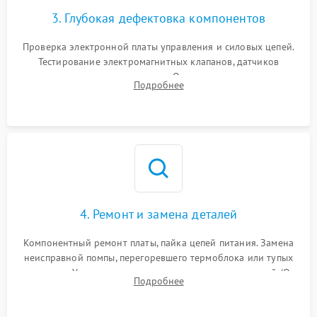
3. Глубокая дефектовка компонентов
Проверка электронной платы управления и силовых цепей.
Тестирование электромагнитных клапанов, датчиков
температуры и расходомера. Оценка степени износа
Подробнее
жерновов кофемолки, уплотнительных колец гидросистемы
и шестерней редуктора.
4. Ремонт и замена деталей
Компонентный ремонт платы, пайка цепей питания. Замена
неисправной помпы, перегоревшего термоблока или тупых
жерновов. Установка новых силиконовых уплотнителей (O-
Подробнее
ring) и тефлоновых трубок для надежного устранения
протечек.