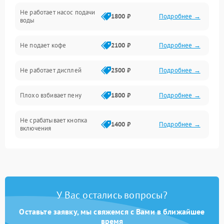
Не работает насос подачи
Проблемы с водой
1800 ₽
Подробнее →
воды
Проблемы с капучинатором и паром
Не подает кофе
2100 ₽
Подробнее →
Управление и электроника
Не работает дисплей
2500 ₽
Подробнее →
Программное обеспечение
Плохо взбивает пену
1800 ₽
Подробнее →
Не срабатывает кнопка
1400 ₽
Подробнее →
включения
Запах гари при работе
1800 ₽
Подробнее →
Постоянные сбои в работе
1500 ₽
Подробнее →
У Вас остались вопросы?
Оставьте заявку, мы свяжемся с Вами в ближайшее
время