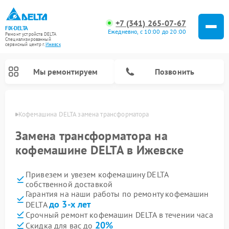
+7 (341) 265-07-67
FIX-DELTA
Ежедневно, с 10:00 до 20:00
Ремонт устройств DELTA
Специализированный
cервисный центр г.
Ижевск
Мы ремонтируем
Позвонить
евске
Кофемашина DELTA замена трансформатора
Замена трансформатора на
кофемашине DELTA в Ижевске
Ремонт водонагревателей DELTA
Ремонт инвалидных колясок DELTA
Привезем и увезем кофемашину DELTA
собственной доставкой
Гарантия на наши работы по ремонту кофемашин
до 3-х лет
DELTA
Срочный ремонт кофемашин DELTA в течении часа
20%
Скидка для вас до