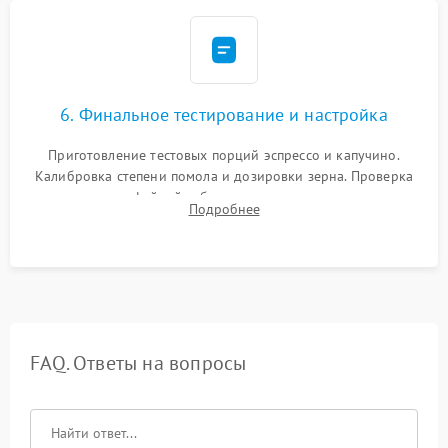
6. Финальное тестирование и настройка
Приготовление тестовых порций эспрессо и капучино.
Калибровка степени помола и дозировки зерна. Проверка
плотности кофейной таблетки, температуры напитка и
Подробнее
качества молочной пены. Контроль отсутствия посторонних
шумов и протечек.
FAQ. Ответы на вопросы