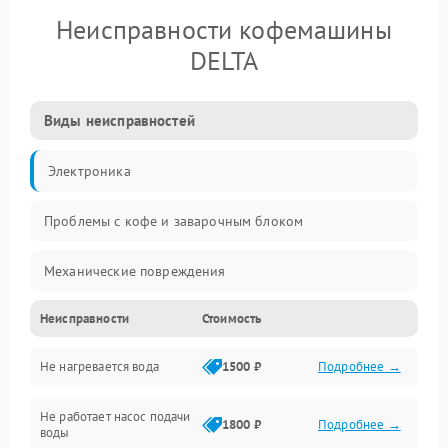
Неисправности кофемашины
DELTA
Виды неисправностей
Электроника
Проблемы с кофе и заварочным блоком
Механические повреждения
Неисправности
Стоимость
Прочие неисправности
Не нагревается вода
1500 ₽
Подробнее →
Включение и работа
Не работает насос подачи
Проблемы с водой
1800 ₽
Подробнее →
воды