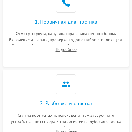
1. Первичная диагностика
Осмотр корпуса, капучинатора и заварочного блока.
Включение аппарата, проверка кодов ошибок и индикации.
Оценка работы помпы, термоблока и кофемолки на слух.
Подробнее
Измерение температуры и давления воды для выявления
локализации поломки.
2. Разборка и очистка
Снятие корпусных панелей, демонтаж заварочного
устройства, диспенсера и гидросистемы. Глубокая очистка
внутренних узлов от кофейных масел, жмыха и накипи.
Подробнее