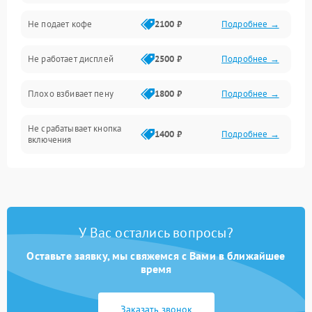
Проблемы с капучинатором и паром
Не подает кофе
2100 ₽
Подробнее →
Управление и электроника
Не работает дисплей
2500 ₽
Подробнее →
Программное обеспечение
Плохо взбивает пену
1800 ₽
Подробнее →
Не срабатывает кнопка
1400 ₽
Подробнее →
включения
Запах гари при работе
1800 ₽
Подробнее →
Постоянные сбои в работе
1500 ₽
Подробнее →
У Вас остались вопросы?
Оставьте заявку, мы свяжемся с Вами в ближайшее
время
Заказать звонок