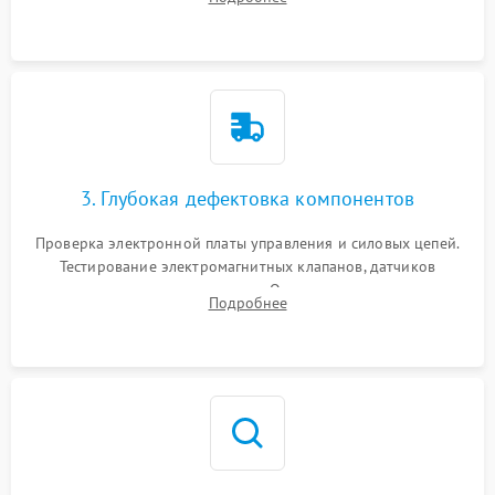
Промывка дренажных каналов и фильтров с использованием
специализированной химии.
3. Глубокая дефектовка компонентов
Проверка электронной платы управления и силовых цепей.
Тестирование электромагнитных клапанов, датчиков
температуры и расходомера. Оценка степени износа
Подробнее
жерновов кофемолки, уплотнительных колец гидросистемы
и шестерней редуктора.