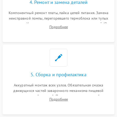
4. Ремонт и замена деталей
Компонентный ремонт платы, пайка цепей питания. Замена
неисправной помпы, перегоревшего термоблока или тупых
жерновов. Установка новых силиконовых уплотнителей (O-
Подробнее
ring) и тефлоновых трубок для надежного устранения
протечек.
5. Сборка и профилактика
Аккуратный монтаж всех узлов. Обязательная смазка
движущихся частей заварочного механизма пищевой
силиконовой смазкой. Проведение программной
Подробнее
декальцинации и очистки системы от кофейных масел.
Надежная фиксация всех соединений.