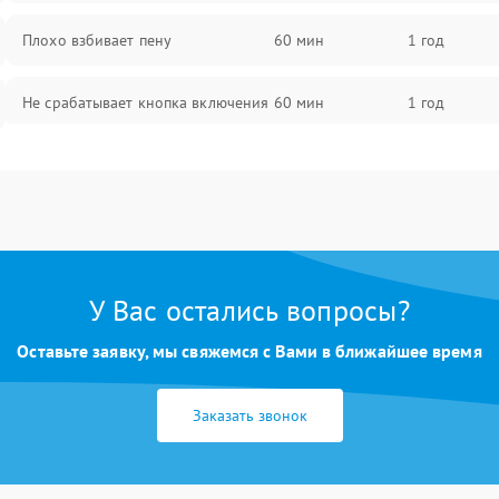
Плохо взбивает пену
60 мин
1 год
Не срабатывает кнопка включения
60 мин
1 год
Запах гари при работе
60 мин
1 год
Постоянные сбои в работе
60 мин
1 год
У Вас остались вопросы?
Оставьте заявку, мы свяжемся с Вами в ближайшее время
Заказать звонок