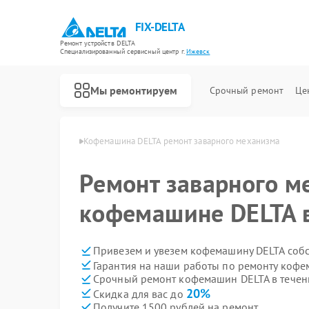
FIX-DELTA
Ремонт устройств DELTA
Специализированный cервисный центр г.
Ижевск
Мы ремонтируем
Срочный ремонт
Це
ин DELTA в Ижевске
Кофемашина DELTA ремонт заварного механизма
Ремонт заварного м
Ремонт водонагревателей DELTA
Ремонт инвалидных колясок DELTA
кофемашине DELTA 
Привезем и увезем кофемашину DELTA соб
Гарантия на наши работы по ремонту коф
Срочный ремонт кофемашин DELTA в течен
20%
Скидка для вас до
Получите 1500 рублей на ремонт