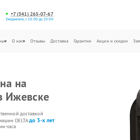
+7 (341) 265-07-67
Ежедневно, с 10:00 до 20:00
ны
О нас
Отзывы
Доставка
Гарантии
Акции и скидки
Зая
на на
в Ижевске
ственной доставкой
до 3-х лет
емашин DELTA
ии часа