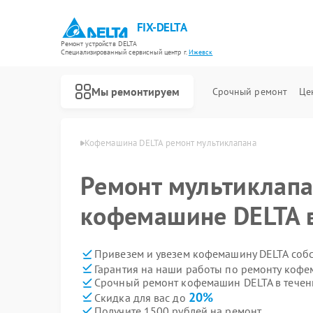
FIX-DELTA
Ремонт устройств DELTA
Специализированный cервисный центр г.
Ижевск
Мы ремонтируем
Срочный ремонт
Це
ин DELTA в Ижевске
Кофемашина DELTA ремонт мультиклапана
Ремонт мультиклапа
Ремонт водонагревателей DELTA
Ремонт инвалидных колясок DELTA
кофемашине DELTA 
Привезем и увезем кофемашину DELTA соб
Гарантия на наши работы по ремонту коф
Срочный ремонт кофемашин DELTA в течен
20%
Скидка для вас до
Получите 1500 рублей на ремонт