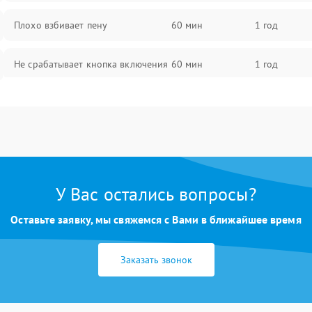
Плохо взбивает пену
60 мин
1 год
Не срабатывает кнопка включения
60 мин
1 год
Запах гари при работе
60 мин
1 год
Постоянные сбои в работе
60 мин
1 год
У Вас остались вопросы?
Оставьте заявку, мы свяжемся с Вами в ближайшее время
Заказать звонок