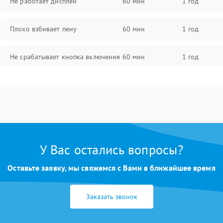
Не работает дисплей
60 мин
1 год
Плохо взбивает пену
60 мин
1 год
Не срабатывает кнопка включения
60 мин
1 год
Запах гари при работе
60 мин
1 год
Постоянные сбои в работе
60 мин
1 год
У Вас остались вопросы?
Оставьте заявку, мы свяжемся с Вами в ближайшее время
Заказать звонок