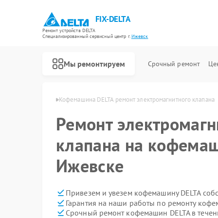
FIX-DELTA
Ремонт устройств DELTA
Специализированный cервисный центр г.
Ижевск
Мы ремонтируем
Срочный ремонт
Це
ин DELTA в Ижевске
Кофемашина DELTA ремонт электромагнитного клапана
Ремонт электромагн
Ремонт водонагревателей DELTA
Ремонт инвалидных колясок DELTA
клапана на кофемаш
Ижевске
Привезем и увезем кофемашину DELTA соб
Гарантия на наши работы по ремонту коф
Срочный ремонт кофемашин DELTA в течен