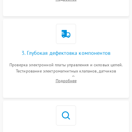
Промывка дренажных каналов и фильтров с использованием
специализированной химии.
3. Глубокая дефектовка компонентов
Проверка электронной платы управления и силовых цепей.
Тестирование электромагнитных клапанов, датчиков
температуры и расходомера. Оценка степени износа
Подробнее
жерновов кофемолки, уплотнительных колец гидросистемы
и шестерней редуктора.