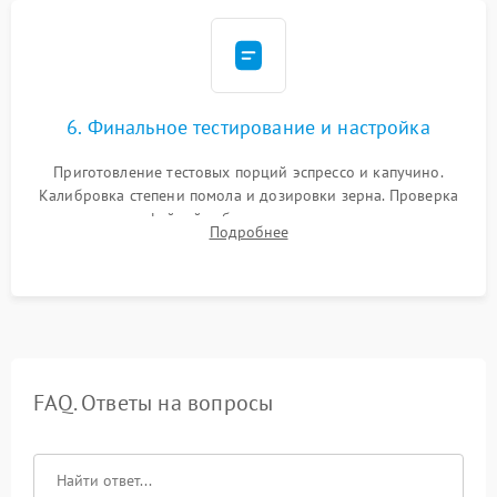
6. Финальное тестирование и настройка
Приготовление тестовых порций эспрессо и капучино.
Калибровка степени помола и дозировки зерна. Проверка
плотности кофейной таблетки, температуры напитка и
Подробнее
качества молочной пены. Контроль отсутствия посторонних
шумов и протечек.
FAQ. Ответы на вопросы