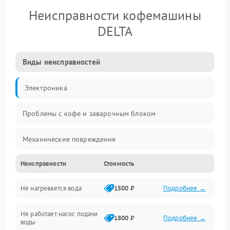
Неисправности кофемашины
DELTA
Виды неисправностей
Электроника
Проблемы с кофе и заварочным блоком
Механические повреждения
Неисправности
Стоимость
Прочие неисправности
Не нагревается вода
1500 ₽
Подробнее →
Включение и работа
Не работает насос подачи
Проблемы с водой
1800 ₽
Подробнее →
воды