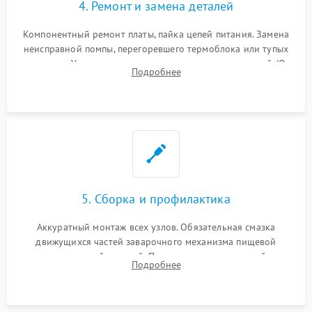
4. Ремонт и замена деталей
Компонентный ремонт платы, пайка цепей питания. Замена
неисправной помпы, перегоревшего термоблока или тупых
жерновов. Установка новых силиконовых уплотнителей (O-
Подробнее
ring) и тефлоновых трубок для надежного устранения
протечек.
5. Сборка и профилактика
Аккуратный монтаж всех узлов. Обязательная смазка
движущихся частей заварочного механизма пищевой
силиконовой смазкой. Проведение программной
Подробнее
декальцинации и очистки системы от кофейных масел.
Надежная фиксация всех соединений.