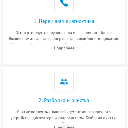
1. Первичная диагностика
Осмотр корпуса, капучинатора и заварочного блока.
Включение аппарата, проверка кодов ошибок и индикации.
Оценка работы помпы, термоблока и кофемолки на слух.
Подробнее
Измерение температуры и давления воды для выявления
локализации поломки.
2. Разборка и очистка
Снятие корпусных панелей, демонтаж заварочного
устройства, диспенсера и гидросистемы. Глубокая очистка
внутренних узлов от кофейных масел, жмыха и накипи.
Подробнее