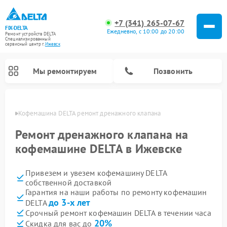
+7 (341) 265-07-67
FIX-DELTA
Ежедневно, с 10:00 до 20:00
Ремонт устройств DELTA
Специализированный
cервисный центр г.
Ижевск
Мы ремонтируем
Позвонить
евске
Кофемашина DELTA ремонт дренажного клапана
Ремонт дренажного клапана на
кофемашине DELTA в Ижевске
Ремонт водонагревателей DELTA
Ремонт инвалидных колясок DELTA
Привезем и увезем кофемашину DELTA
собственной доставкой
Гарантия на наши работы по ремонту кофемашин
до 3-х лет
DELTA
Срочный ремонт кофемашин DELTA в течении часа
20%
Скидка для вас до