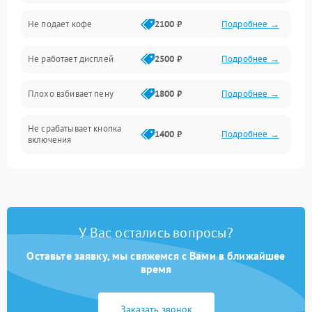
Проблемы с капучинатором и паром
Не подает кофе
2100 ₽
Подробнее →
Управление и электроника
Не работает дисплей
2500 ₽
Подробнее →
Программное обеспечение
Плохо взбивает пену
1800 ₽
Подробнее →
Не срабатывает кнопка
1400 ₽
Подробнее →
включения
Запах гари при работе
1800 ₽
Подробнее →
Постоянные сбои в работе
1500 ₽
Подробнее →
У Вас остались вопросы?
Оставьте заявку, мы свяжемся с Вами в ближайшее
время
Заказать звонок