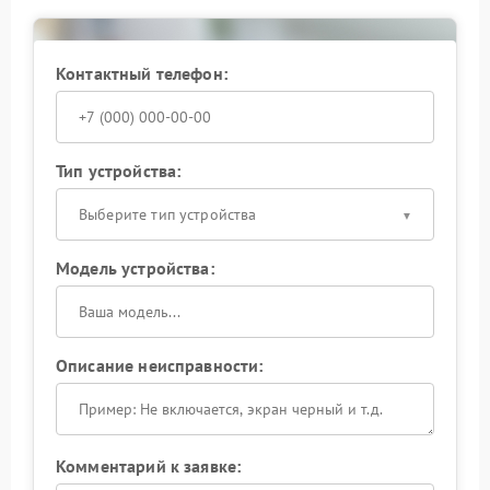
кофемашинами Delta и используют
специализированное оборудование для точной
диагностики. Обращение в сервис FIX-DELTA
гарантирует, что ремонт будет выполнен с
Контактный телефон:
применением оригинальных запчастей и в
соответствии с техническими требованиями
производителя.
Доверьте ремонт Delta профессионалам: это
Тип устройства:
позволит сохранить надежность и долговечность
вашей кофемашины, а вы снова сможете
Выберите тип устройства
наслаждаться идеальным кофе без отвлекающих
звуков.
Модель устройства:
Описание неисправности:
Комментарий к заявке: