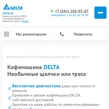
+7 (341) 265-07-67
FIX-DELTA
Ежедневно, с 10:00 до 20:00
Ремонт устройств DELTA
Специализированный
cервисный центр г.
Ижевск
Мы ремонтируем
Позвонить
евске
Кофемашина DELTA необычные щелчки или треск
Кофемашина
DELTA
Ремонт водонагревателей DELTA
Ремонт инвалидных колясок DELTA
Необычные щелчки или треск
Бесплатная диагностика
даже при отказе от
ремонта
Привезем и увезем кофемашину DELTA
собственной доставкой
Гарантия на наши работы по ремонту кофемашин