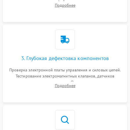
внутренних узлов от кофейных масел, жмыха и накипи.
Подробнее
Промывка дренажных каналов и фильтров с использованием
специализированной химии.
3. Глубокая дефектовка компонентов
Проверка электронной платы управления и силовых цепей.
Тестирование электромагнитных клапанов, датчиков
температуры и расходомера. Оценка степени износа
Подробнее
жерновов кофемолки, уплотнительных колец гидросистемы
и шестерней редуктора.