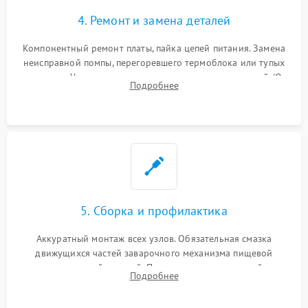
4. Ремонт и замена деталей
Компонентный ремонт платы, пайка цепей питания. Замена
неисправной помпы, перегоревшего термоблока или тупых
жерновов. Установка новых силиконовых уплотнителей (O-
Подробнее
ring) и тефлоновых трубок для надежного устранения
протечек.
5. Сборка и профилактика
Аккуратный монтаж всех узлов. Обязательная смазка
движущихся частей заварочного механизма пищевой
силиконовой смазкой. Проведение программной
Подробнее
декальцинации и очистки системы от кофейных масел.
Надежная фиксация всех соединений.