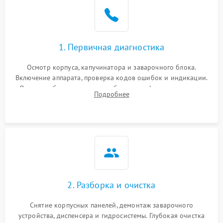
1. Первичная диагностика
Осмотр корпуса, капучинатора и заварочного блока.
Включение аппарата, проверка кодов ошибок и индикации.
Оценка работы помпы, термоблока и кофемолки на слух.
Подробнее
Измерение температуры и давления воды для выявления
локализации поломки.
2. Разборка и очистка
Снятие корпусных панелей, демонтаж заварочного
устройства, диспенсера и гидросистемы. Глубокая очистка