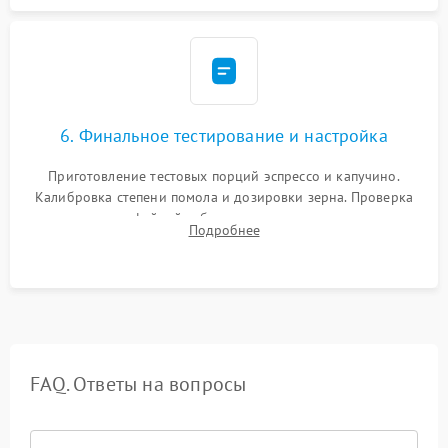
6. Финальное тестирование и настройка
Приготовление тестовых порций эспрессо и капучино.
Калибровка степени помола и дозировки зерна. Проверка
плотности кофейной таблетки, температуры напитка и
Подробнее
качества молочной пены. Контроль отсутствия посторонних
шумов и протечек.
FAQ. Ответы на вопросы