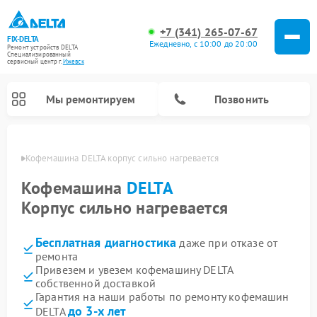
+7 (341) 265-07-67
FIX-DELTA
Ежедневно, с 10:00 до 20:00
Ремонт устройств DELTA
Специализированный
cервисный центр г.
Ижевск
Мы ремонтируем
Позвонить
евске
Кофемашина DELTA корпус сильно нагревается
Кофемашина
DELTA
Корпус сильно нагревается
Ремонт водонагревателей DELTA
Ремонт инвалидных колясок DELTA
Бесплатная диагностика
даже при отказе от
ремонта
Привезем и увезем кофемашину DELTA
собственной доставкой
Гарантия на наши работы по ремонту кофемашин
до 3-х лет
DELTA