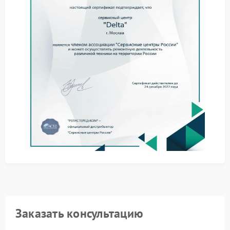
При сохранении проблемы с перегревом следует
обратиться к мастерам FIX-DELTA. Они проведут
диагностику и определят, требуется ли ремонт Delta.
Самостоятельное вмешательство может усугубить
ситуацию и привести к более серьезным поломкам.
Посетите сервисный центр Delta. Специалисты
проверят ключевые компоненты, очистят систему от
накипи и обеспечат стабильную работу устройства
без избыточного нагрева корпуса.
Заказать консультацию