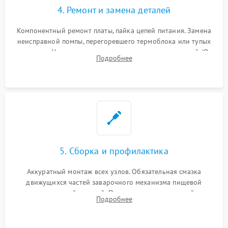
4. Ремонт и замена деталей
Компонентный ремонт платы, пайка цепей питания. Замена
неисправной помпы, перегоревшего термоблока или тупых
жерновов. Установка новых силиконовых уплотнителей (O-
Подробнее
ring) и тефлоновых трубок для надежного устранения
протечек.
5. Сборка и профилактика
Аккуратный монтаж всех узлов. Обязательная смазка
движущихся частей заварочного механизма пищевой
силиконовой смазкой. Проведение программной
Подробнее
декальцинации и очистки системы от кофейных масел.
Надежная фиксация всех соединений.