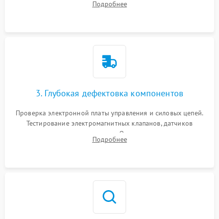
Подробнее
Промывка дренажных каналов и фильтров с использованием
специализированной химии.
3. Глубокая дефектовка компонентов
Проверка электронной платы управления и силовых цепей.
Тестирование электромагнитных клапанов, датчиков
температуры и расходомера. Оценка степени износа
Подробнее
жерновов кофемолки, уплотнительных колец гидросистемы
и шестерней редуктора.