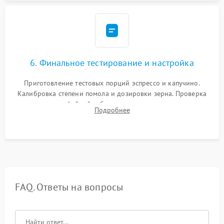
6. Финальное тестирование и настройка
Приготовление тестовых порций эспрессо и капучино.
Калибровка степени помола и дозировки зерна. Проверка
плотности кофейной таблетки, температуры напитка и
Подробнее
качества молочной пены. Контроль отсутствия посторонних
шумов и протечек.
FAQ. Ответы на вопросы