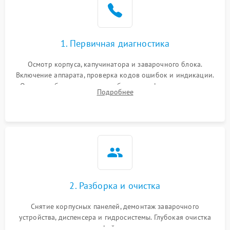
1. Первичная диагностика
Осмотр корпуса, капучинатора и заварочного блока.
Включение аппарата, проверка кодов ошибок и индикации.
Оценка работы помпы, термоблока и кофемолки на слух.
Подробнее
Измерение температуры и давления воды для выявления
локализации поломки.
2. Разборка и очистка
Снятие корпусных панелей, демонтаж заварочного
устройства, диспенсера и гидросистемы. Глубокая очистка
внутренних узлов от кофейных масел, жмыха и накипи.