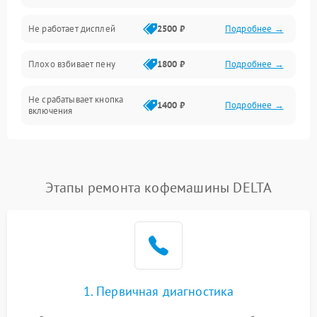
Управление и электроника
Не работает дисплей
2500 ₽
Подробнее →
Программное обеспечение
Плохо взбивает пену
1800 ₽
Подробнее →
Не срабатывает кнопка
1400 ₽
Подробнее →
включения
Запах гари при работе
1800 ₽
Подробнее →
Постоянные сбои в работе
1500 ₽
Подробнее →
Этапы ремонта кофемашины DELTA
1. Первичная диагностика