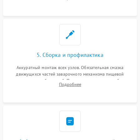
ring) и тефлоновых трубок для надежного устранения
протечек.
5. Сборка и профилактика
Аккуратный монтаж всех узлов. Обязательная смазка
движущихся частей заварочного механизма пищевой
силиконовой смазкой. Проведение программной
Подробнее
декальцинации и очистки системы от кофейных масел.
Надежная фиксация всех соединений.