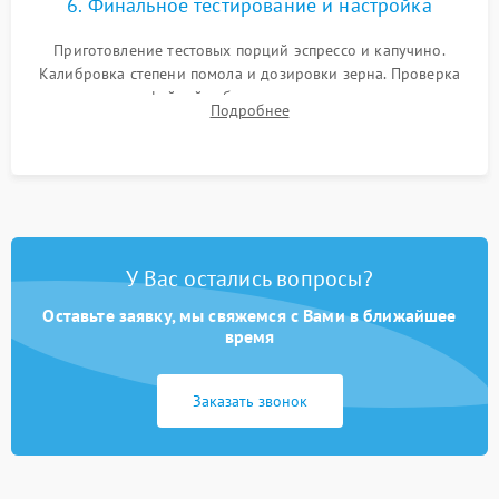
6. Финальное тестирование и настройка
Приготовление тестовых порций эспрессо и капучино.
Калибровка степени помола и дозировки зерна. Проверка
плотности кофейной таблетки, температуры напитка и
Подробнее
качества молочной пены. Контроль отсутствия посторонних
шумов и протечек.
У Вас остались вопросы?
Оставьте заявку, мы свяжемся с Вами в ближайшее
время
Заказать звонок