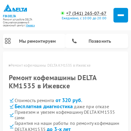
+7 (341) 265-07-67
FIX-DELTA
Ежедневно, с 10:00 до 20:00
Ремонт устройств DELTA
Специализированный
cервисный центр г.
Ижевск
Мы ремонтируем
Позвонить
евске
Ремонт кофемашины DELTA KM1535 в Ижевске
Ремонт кофемашины DELTA
KM1535 в Ижевске
Ремонт водонагревателей DELTA
Ремонт инвалидных колясок DELTA
от 320 руб.
Стоимость ремонта
Бесплатная диагностика
даже при отказе
Привезем и увезем кофемашину DELTA KM1535
сами
Гарантия на наши работы по ремонту кофемашин
до 3-х лет
DELTA KM1535