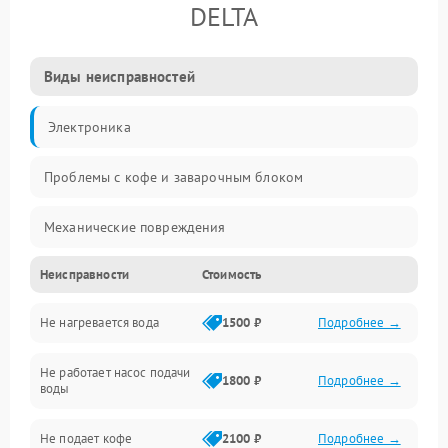
DELTA
Виды неисправностей
Электроника
Проблемы с кофе и заварочным блоком
Механические повреждения
Неисправности
Стоимость
Прочие неисправности
Не нагревается вода
1500 ₽
Подробнее →
Включение и работа
Не работает насос подачи
Проблемы с водой
1800 ₽
Подробнее →
воды
Проблемы с капучинатором и паром
Не подает кофе
2100 ₽
Подробнее →