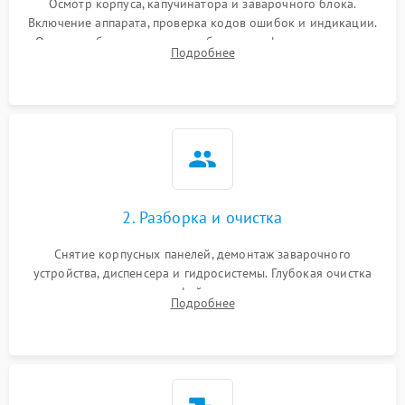
Осмотр корпуса, капучинатора и заварочного блока.
Включение аппарата, проверка кодов ошибок и индикации.
Оценка работы помпы, термоблока и кофемолки на слух.
Подробнее
Измерение температуры и давления воды для выявления
локализации поломки.
2. Разборка и очистка
Снятие корпусных панелей, демонтаж заварочного
устройства, диспенсера и гидросистемы. Глубокая очистка
внутренних узлов от кофейных масел, жмыха и накипи.
Подробнее
Промывка дренажных каналов и фильтров с использованием
специализированной химии.