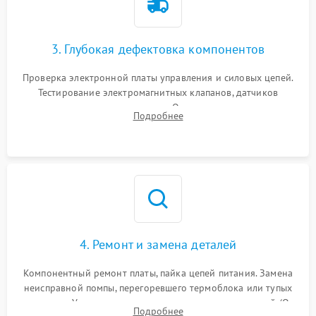
3. Глубокая дефектовка компонентов
Проверка электронной платы управления и силовых цепей.
Тестирование электромагнитных клапанов, датчиков
температуры и расходомера. Оценка степени износа
Подробнее
жерновов кофемолки, уплотнительных колец гидросистемы
и шестерней редуктора.
4. Ремонт и замена деталей
Компонентный ремонт платы, пайка цепей питания. Замена
неисправной помпы, перегоревшего термоблока или тупых
жерновов. Установка новых силиконовых уплотнителей (O-
Подробнее