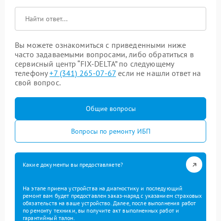
Вы можете ознакомиться с приведенными ниже
часто задаваемыми вопросами, либо обратиться в
сервисный центр “FIX-DELTA” по следующему
телефону
+7 (341) 265-07-67
если не нашли ответ на
свой вопрос.
Общие вопросы
Вопросы по ремонту ИБП
Какие документы вы предоставляете?
На этапе приема устройства на диагностику и последующий
ремонт вам будет предоставлен заказ-наряд с указанием страховых
обязательств на ваше устройство. Далее, после выполнения работ
по ремонту техники, вы получите акт выполненных работ и
гарантийный талон.