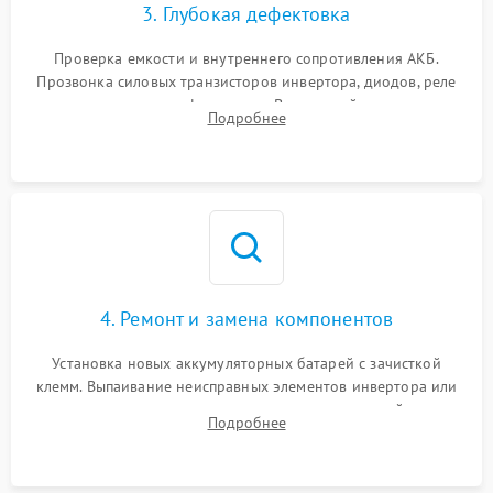
3. Глубокая дефектовка
Поломка системы защиты
1000 ₽
Подробнее →
от перегрузок
Проверка емкости и внутреннего сопротивления АКБ.
Прозвонка силовых транзисторов инвертора, диодов, реле
Неисправность системы
переключения и трансформатора. Визуальный поиск вздутых
Подробнее
защиты от короткого
1500 ₽
Подробнее →
конденсаторов и прогаров на печатной плате.
замыкания
Повреждение системы
1000 ₽
Подробнее →
защиты от перегрева
Неисправность системы
защиты от
1500 ₽
Подробнее →
перенапряжения
4. Ремонт и замена компонентов
Установка новых аккумуляторных батарей с зачисткой
клемм. Выпаивание неисправных элементов инвертора или
цепи зарядки и монтаж новых радиодеталей.
Подробнее
Восстановление поврежденных токоведущих дорожек и
замена реле.