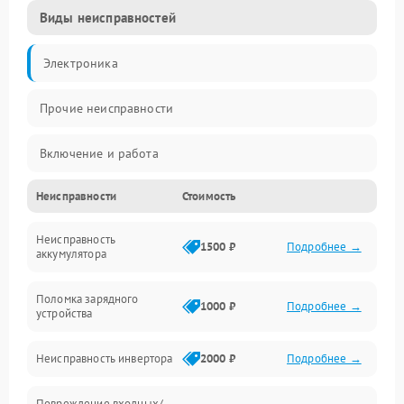
Виды неисправностей
Электроника
Прочие неисправности
Включение и работа
Неисправности
Стоимость
Работа с нагрузкой
Неисправность
Звук и индикация
1500 ₽
Подробнее →
аккумулятора
Питание и режимы
Поломка зарядного
1000 ₽
Подробнее →
устройства
Интерфейсы и связь
Неисправность инвертора
2000 ₽
Подробнее →
Температура и эксплуатация
Повреждение входных/