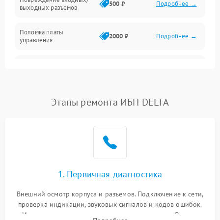
500 ₽
Подробнее →
выходных разъемов
Механические повреждения
Поломка платы
Механика
2000 ₽
Подробнее →
управления
Неисправность
3000 ₽
Подробнее →
трансформатора
Повреждение
Этапы ремонта ИБП DELTA
500 ₽
Подробнее →
конденсаторов
Поломка предохранителя
100 ₽
Подробнее →
Неисправность системы
1000 ₽
Подробнее →
охлаждения
1. Первичная диагностика
Неисправность
500 ₽
Подробнее →
Внешний осмотр корпуса и разъемов. Подключение к сети,
индикаторов
проверка индикации, звуковых сигналов и кодов ошибок.
Измерение входного и выходного напряжения. Оценка
Поломка фильтров