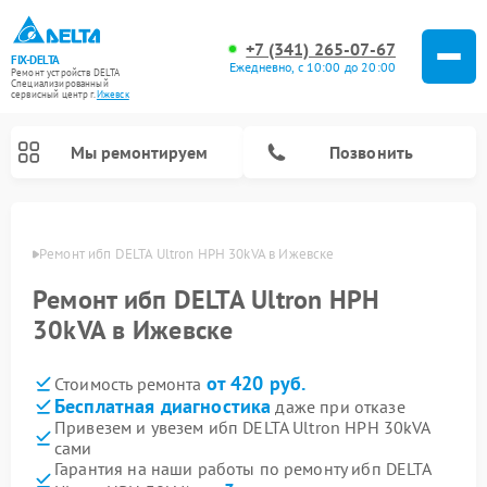
+7 (341) 265-07-67
FIX-DELTA
Ежедневно, с 10:00 до 20:00
Ремонт устройств DELTA
Специализированный
cервисный центр г.
Ижевск
Мы ремонтируем
Позвонить
евске
Ремонт ибп DELTA Ultron HPH 30kVA в Ижевске
Ремонт ибп DELTA Ultron HPH
Ремонт водонагревателей DELTA
Ремонт инвалидных колясок DELTA
30kVA в Ижевске
от 420 руб.
Стоимость ремонта
Бесплатная диагностика
даже при отказе
Привезем и увезем ибп DELTA Ultron HPH 30kVA
сами
Гарантия на наши работы по ремонту ибп DELTA