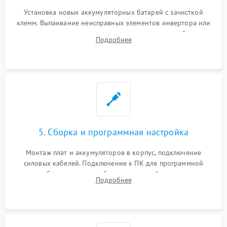
Установка новых аккумуляторных батарей с зачисткой
клемм. Выпаивание неисправных элементов инвертора или
цепи зарядки и монтаж новых радиодеталей.
Подробнее
Восстановление поврежденных токоведущих дорожек и
замена реле.
5. Сборка и программная настройка
Монтаж плат и аккумуляторов в корпус, подключение
силовых кабелей. Подключение к ПК для программной
калибровки констант батареи, настройки порогов
Подробнее
срабатывания AVR и сброса счетчиков старения АКБ.