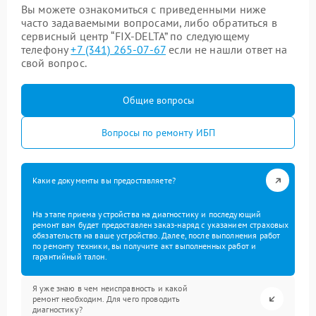
Вы можете ознакомиться с приведенными ниже
часто задаваемыми вопросами, либо обратиться в
сервисный центр “FIX-DELTA” по следующему
телефону
+7 (341) 265-07-67
если не нашли ответ на
свой вопрос.
Общие вопросы
Вопросы по ремонту ИБП
Какие документы вы предоставляете?
На этапе приема устройства на диагностику и последующий
ремонт вам будет предоставлен заказ-наряд с указанием страховых
обязательств на ваше устройство. Далее, после выполнения работ
по ремонту техники, вы получите акт выполненных работ и
гарантийный талон.
Я уже знаю в чем неисправность и какой
ремонт необходим. Для чего проводить
диагностику?