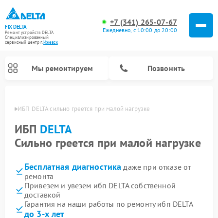
+7 (341) 265-07-67
FIX-DELTA
Ежедневно, с 10:00 до 20:00
Ремонт устройств DELTA
Специализированный
cервисный центр г.
Ижевск
Мы ремонтируем
Позвонить
евске
ИБП DELTA сильно греется при малой нагрузке
ИБП
DELTA
Сильно греется при малой нагрузке
Ремонт водонагревателей DELTA
Ремонт инвалидных колясок DELTA
Бесплатная диагностика
даже при отказе от
ремонта
Привезем и увезем ибп DELTA собственной
доставкой
Гарантия на наши работы по ремонту ибп DELTA
до 3-х лет