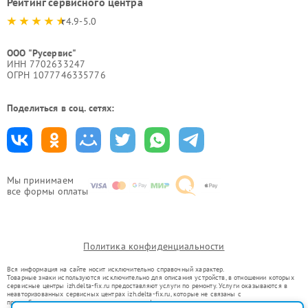
Рейтинг сервисного центра
4.9-5.0
ООО "Русервис"
ИНН 7702633247
ОГРН 1077746335776
Поделиться в соц. сетях:
Мы принимаем
все формы оплаты
Политика конфиденциальности
Вся информация на сайте носит исключительно справочный характер.
Товарные знаки используются исключительно для описания устройств, в отношении которых
сервисные центры izh.delta-fix.ru предоставляют услуги по ремонту. Услуги оказываются в
неавторизованных сервисных центрах izh.delta-fix.ru, которые не связаны с
правообладателями товарных знаков или их официальными представителями.