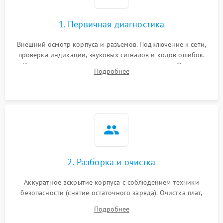
1. Первичная диагностика
Внешний осмотр корпуса и разъемов. Подключение к сети,
проверка индикации, звуковых сигналов и кодов ошибок.
Измерение входного и выходного напряжения. Оценка
Подробнее
реакции ИБП на отключение основного питания без
нагрузки.
2. Разборка и очистка
Аккуратное вскрытие корпуса с соблюдением техники
безопасности (снятие остаточного заряда). Очистка плат,
радиаторов и кулеров от пыли с помощью сжатого воздуха
Подробнее
и кистей для предотвращения перегрева и замыканий.