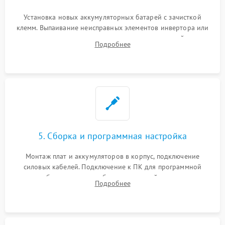
Установка новых аккумуляторных батарей с зачисткой
клемм. Выпаивание неисправных элементов инвертора или
цепи зарядки и монтаж новых радиодеталей.
Подробнее
Восстановление поврежденных токоведущих дорожек и
замена реле.
5. Сборка и программная настройка
Монтаж плат и аккумуляторов в корпус, подключение
силовых кабелей. Подключение к ПК для программной
калибровки констант батареи, настройки порогов
Подробнее
срабатывания AVR и сброса счетчиков старения АКБ.