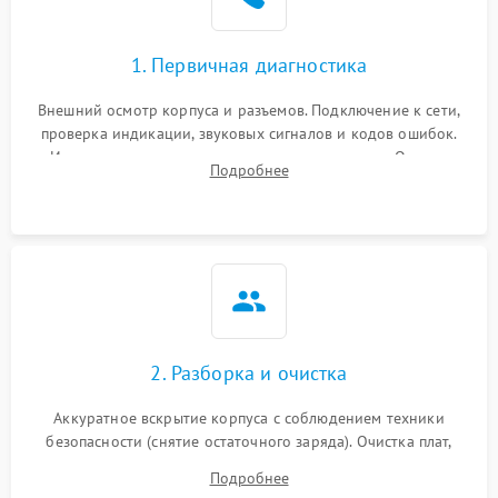
1. Первичная диагностика
Внешний осмотр корпуса и разъемов. Подключение к сети,
проверка индикации, звуковых сигналов и кодов ошибок.
Измерение входного и выходного напряжения. Оценка
Подробнее
реакции ИБП на отключение основного питания без
нагрузки.
2. Разборка и очистка
Аккуратное вскрытие корпуса с соблюдением техники
безопасности (снятие остаточного заряда). Очистка плат,
радиаторов и кулеров от пыли с помощью сжатого воздуха
Подробнее
и кистей для предотвращения перегрева и замыканий.