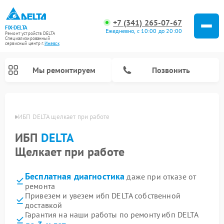
+7 (341) 265-07-67
FIX-DELTA
Ежедневно, с 10:00 до 20:00
Ремонт устройств DELTA
Специализированный
cервисный центр г.
Ижевск
Мы ремонтируем
Позвонить
евске
ИБП DELTA щелкает при работе
ИБП
DELTA
Ремонт водонагревателей DELTA
Ремонт инвалидных колясок DELTA
Щелкает при работе
Бесплатная диагностика
даже при отказе от
ремонта
Привезем и увезем ибп DELTA собственной
доставкой
Гарантия на наши работы по ремонту ибп DELTA