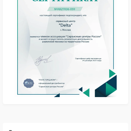
Бесперебойник Delta спроектирован для надежной
работы в нестабильных сетях, но при отказе защиты
его устойчивость резко падает. Искаженные
выходные параметры способны повредить
чувствительную электронику, поэтому оставлять
ситуацию без внимания недопустимо.
Обесточьте ИБП и отключите от него все устройства
при первых признаках аномалий.
Воздержитесь от попыток принудительно
активировать или перенастроить защитные цепи.
Доверьте ремонт Delta квалифицированным
специалистам сервисного центра Delta.
Сервис Delta обеспечивает точное выявление
неисправностей и возврат оборудования к
штатному режиму. Применение
специализированных методик позволяет
локализовать сбой в контуре защиты и восстановить
заводские параметры устройства.
Стабильная защита от перенапряжений — залог
долговечности всей энергосистемы. Доверьте
решение проблемы профессионалам: это
минимизирует риски и сохранит работоспособность