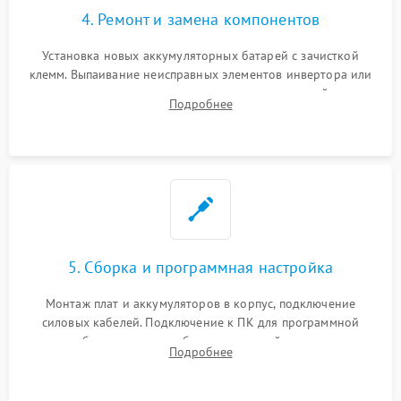
4. Ремонт и замена компонентов
Установка новых аккумуляторных батарей с зачисткой
клемм. Выпаивание неисправных элементов инвертора или
цепи зарядки и монтаж новых радиодеталей.
Подробнее
Восстановление поврежденных токоведущих дорожек и
замена реле.
5. Сборка и программная настройка
Монтаж плат и аккумуляторов в корпус, подключение
силовых кабелей. Подключение к ПК для программной
калибровки констант батареи, настройки порогов
Подробнее
срабатывания AVR и сброса счетчиков старения АКБ.