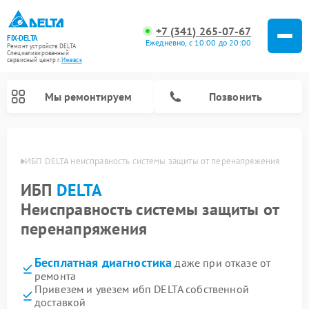
+7 (341) 265-07-67
FIX-DELTA
Ежедневно, с 10:00 до 20:00
Ремонт устройств DELTA
Специализированный
cервисный центр г.
Ижевск
Мы ремонтируем
Позвонить
евске
ИБП DELTA неисправность системы защиты от перенапряжения
ИБП
DELTA
Ремонт водонагревателей DELTA
Ремонт инвалидных колясок DELTA
Неисправность системы защиты от
перенапряжения
Бесплатная диагностика
даже при отказе от
ремонта
Привезем и увезем ибп DELTA собственной
доставкой