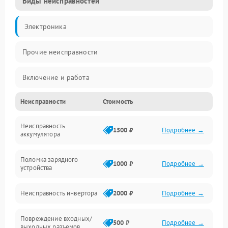
Виды неисправностей
Электроника
Прочие неисправности
Включение и работа
Неисправности
Стоимость
Работа с нагрузкой
Неисправность
Звук и индикация
1500 ₽
Подробнее →
аккумулятора
Питание и режимы
Поломка зарядного
1000 ₽
Подробнее →
устройства
Интерфейсы и связь
Неисправность инвертора
2000 ₽
Подробнее →
Температура и эксплуатация
Повреждение входных/
500 ₽
Подробнее →
выходных разъемов