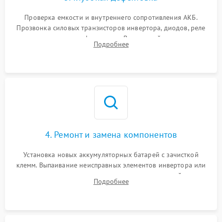
Поломка системы защиты
1000 ₽
Подробнее →
от перегрузок
Проверка емкости и внутреннего сопротивления АКБ.
Прозвонка силовых транзисторов инвертора, диодов, реле
Неисправность системы
переключения и трансформатора. Визуальный поиск вздутых
Подробнее
защиты от короткого
1500 ₽
Подробнее →
конденсаторов и прогаров на печатной плате.
замыкания
Повреждение системы
1000 ₽
Подробнее →
защиты от перегрева
Неисправность системы
защиты от
1500 ₽
Подробнее →
перенапряжения
4. Ремонт и замена компонентов
Установка новых аккумуляторных батарей с зачисткой
клемм. Выпаивание неисправных элементов инвертора или
цепи зарядки и монтаж новых радиодеталей.
Подробнее
Восстановление поврежденных токоведущих дорожек и
замена реле.