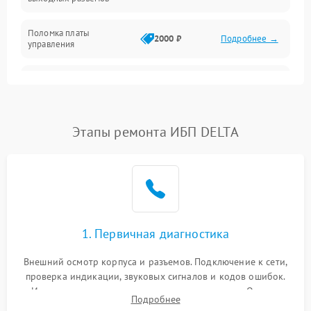
Механические повреждения
Поломка платы
Механика
2000 ₽
Подробнее →
управления
Неисправность
3000 ₽
Подробнее →
трансформатора
Повреждение
Этапы ремонта ИБП DELTA
500 ₽
Подробнее →
конденсаторов
Поломка предохранителя
100 ₽
Подробнее →
Неисправность системы
1000 ₽
Подробнее →
охлаждения
1. Первичная диагностика
Неисправность
500 ₽
Подробнее →
Внешний осмотр корпуса и разъемов. Подключение к сети,
индикаторов
проверка индикации, звуковых сигналов и кодов ошибок.
Измерение входного и выходного напряжения. Оценка
Поломка фильтров
Подробнее
1000 ₽
Подробнее →
реакции ИБП на отключение основного питания без
(EMI/EMC)