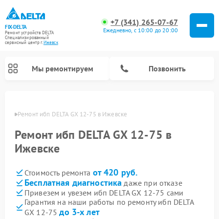
+7 (341) 265-07-67
FIX-DELTA
Ежедневно, с 10:00 до 20:00
Ремонт устройств DELTA
Специализированный
cервисный центр г.
Ижевск
Мы ремонтируем
Позвонить
евске
Ремонт ибп DELTA GX 12-75 в Ижевске
Ремонт ибп DELTA GX 12-75 в
Ремонт водонагревателей DELTA
Ремонт инвалидных колясок DELTA
Ижевске
от 420 руб.
Стоимость ремонта
Бесплатная диагностика
даже при отказе
Привезем и увезем ибп DELTA GX 12-75 сами
Гарантия на наши работы по ремонту ибп DELTA
до 3-х лет
GX 12-75