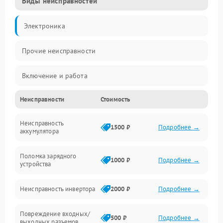
Виды неисправностей
Электроника
Прочие неисправности
Включение и работа
Неисправности
Стоимость
Работа с нагрузкой
Неисправность
Звук и индикация
1500 ₽
Подробнее →
аккумулятора
Питание и режимы
Поломка зарядного
1000 ₽
Подробнее →
устройства
Интерфейсы и связь
Неисправность инвертора
2000 ₽
Подробнее →
Температура и эксплуатация
Повреждение входных/
500 ₽
Подробнее →
выходных разъемов