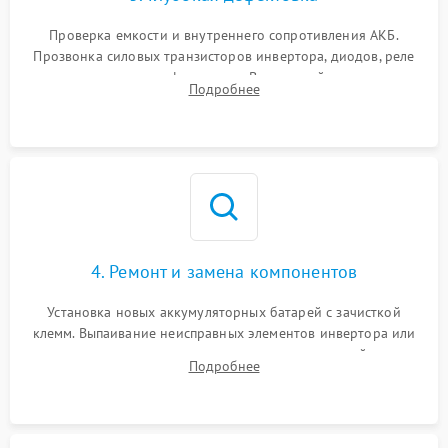
Поломка системы защиты
1000 ₽
Подробнее →
от перегрузок
Проверка емкости и внутреннего сопротивления АКБ.
Прозвонка силовых транзисторов инвертора, диодов, реле
Неисправность системы
переключения и трансформатора. Визуальный поиск вздутых
Подробнее
защиты от короткого
1500 ₽
Подробнее →
конденсаторов и прогаров на печатной плате.
замыкания
Повреждение системы
1000 ₽
Подробнее →
защиты от перегрева
Неисправность системы
защиты от
1500 ₽
Подробнее →
перенапряжения
4. Ремонт и замена компонентов
Установка новых аккумуляторных батарей с зачисткой
клемм. Выпаивание неисправных элементов инвертора или
цепи зарядки и монтаж новых радиодеталей.
Подробнее
Восстановление поврежденных токоведущих дорожек и
замена реле.