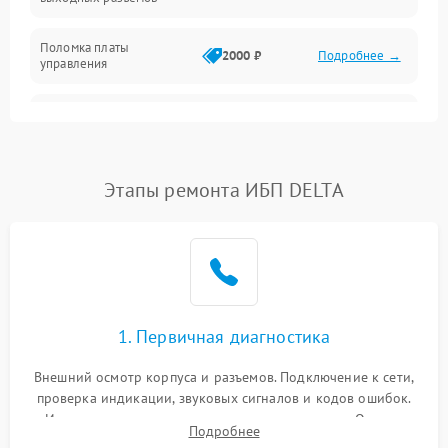
Механические повреждения
Поломка платы
Механика
2000 ₽
Подробнее →
управления
Неисправность
3000 ₽
Подробнее →
трансформатора
Повреждение
Этапы ремонта ИБП DELTA
500 ₽
Подробнее →
конденсаторов
Поломка предохранителя
100 ₽
Подробнее →
Неисправность системы
1000 ₽
Подробнее →
охлаждения
1. Первичная диагностика
Неисправность
500 ₽
Подробнее →
Внешний осмотр корпуса и разъемов. Подключение к сети,
индикаторов
проверка индикации, звуковых сигналов и кодов ошибок.
Измерение входного и выходного напряжения. Оценка
Поломка фильтров
Подробнее
1000 ₽
Подробнее →
реакции ИБП на отключение основного питания без
(EMI/EMC)