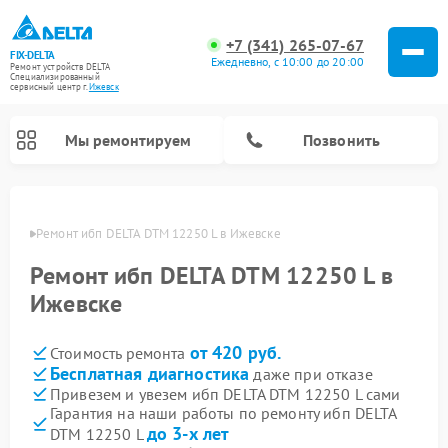
+7 (341) 265-07-67
FIX-DELTA
Ежедневно, с 10:00 до 20:00
Ремонт устройств DELTA
Специализированный
cервисный центр г.
Ижевск
Мы ремонтируем
Позвонить
евске
Ремонт ибп DELTA DTM 12250 L в Ижевске
Ремонт ибп DELTA DTM 12250 L в
Ремонт водонагревателей DELTA
Ремонт инвалидных колясок DELTA
Ижевске
от 420 руб.
Стоимость ремонта
Бесплатная диагностика
даже при отказе
Привезем и увезем ибп DELTA DTM 12250 L сами
Гарантия на наши работы по ремонту ибп DELTA
до 3-х лет
DTM 12250 L