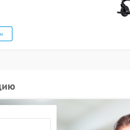
ны
цию