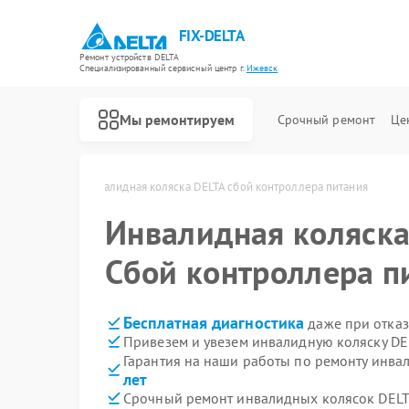
FIX-DELTA
Ремонт устройств DELTA
Специализированный cервисный центр г.
Ижевск
Мы ремонтируем
Срочный ремонт
Це
ELTA в Ижевске
Инвалидная коляска DELTA сбой контроллера питания
Инвалидная коляск
Ремонт водонагревателей DELTA
Сбой контроллера п
Бесплатная диагностика
даже при отказ
Привезем и увезем инвалидную коляску DE
Гарантия на наши работы по ремонту инва
лет
Срочный ремонт инвалидных колясок DELTA