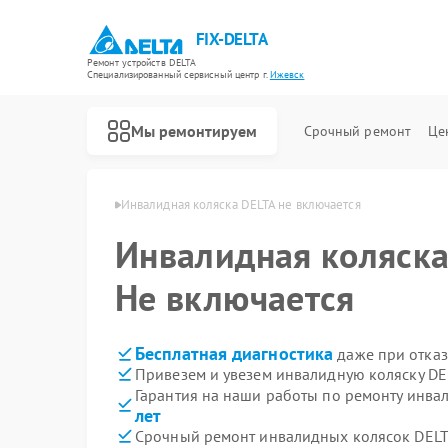
FIX-DELTA
Ремонт устройств DELTA
Специализированный cервисный центр г.
Ижевск
Мы ремонтируем
Срочный ремонт
Це
ок DELTA в Ижевске
Инвалидная коляска DELTA не включается
Инвалидная коляск
Ремонт водонагревателей DELTA
Не включается
Бесплатная диагностика
даже при отказ
Привезем и увезем инвалидную коляску DE
Гарантия на наши работы по ремонту инва
лет
Срочный ремонт инвалидных колясок DELTA