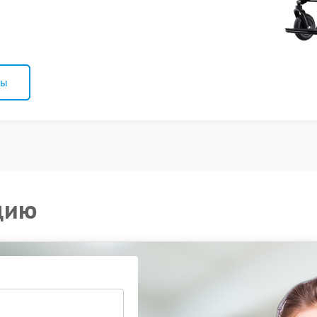
ны
цию