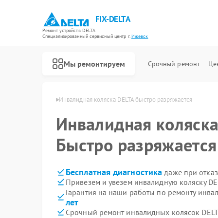
FIX-DELTA
Ремонт устройств DELTA
Специализированный cервисный центр г.
Ижевск
Мы ремонтируем
Срочный ремонт
Це
ок DELTA в Ижевске
Инвалидная коляска DELTA быстро разряжается
Инвалидная коляск
Ремонт водонагревателей DELTA
Быстро разряжается
Бесплатная диагностика
даже при отказ
Привезем и увезем инвалидную коляску DE
Гарантия на наши работы по ремонту инва
лет
Срочный ремонт инвалидных колясок DELTA