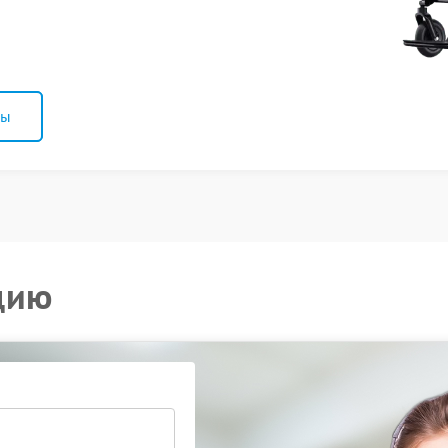
ны
цию