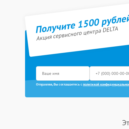
Получите 1500 рубле
Акция сервисного центра DELTA
Отправляя, Вы соглашаетесь с
политикой конфиденциально
Э