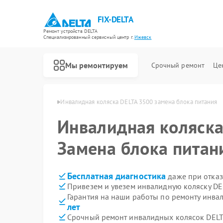
FIX-DELTA
Ремонт устройств DELTA
Специализированный cервисный центр г.
Ижевск
Мы ремонтируем
Срочный ремонт
Це
ELTA 3500 в Ижевске
Инвалидная коляска DELTA 3500 замена блока питания
Инвалидная коляск
Ремонт водонагревателей DELTA
Замена блока питан
Бесплатная диагностика
даже при отказ
Привезем и увезем инвалидную коляску DE
Гарантия на наши работы по ремонту инва
лет
Срочный ремонт инвалидных колясок DELTA