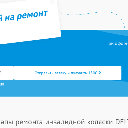
й на ремонт
При оформл
Отправить заявку и получить 1500 ₽
сти
тапы ремонта инвалидной коляски DEL